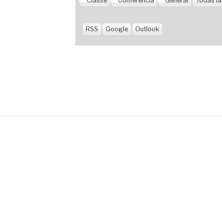
Classe
Conferència
General
Todas la
RSS
Google
Outlook