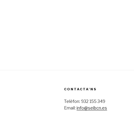
CONTACTA'NS
Telèfon: 932 155 349
Email:
info@seibcn.es