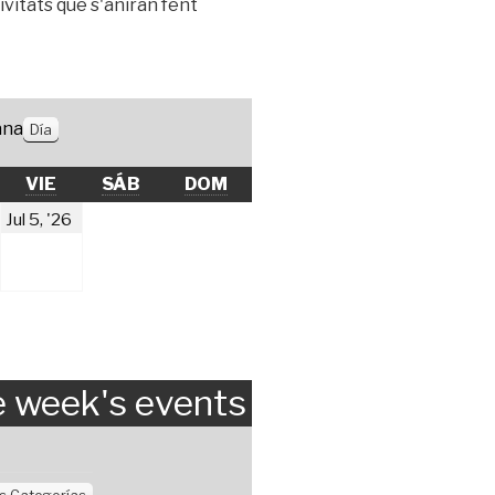
ivitats que s'aniran fent
ana
Día
S
EVES
VIERNES
SÁBADO
DOMINGO
VIE
SÁB
DOM
ulio
julio
Jul 5, '26
,
5,
2026
2026
 week's events