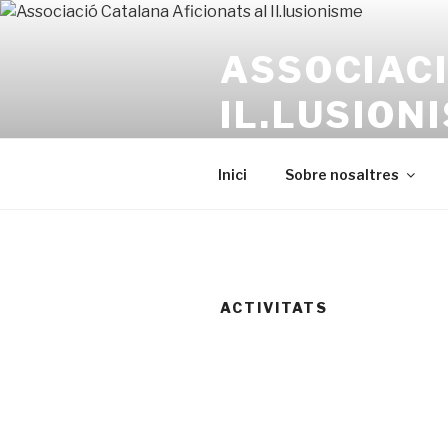
Ir
al
ASSOCIACI
contenido
IL.LUSION
ACAI / SEI Cercle de Barcelon
Inici
Sobre nosaltres
ACTIVITATS