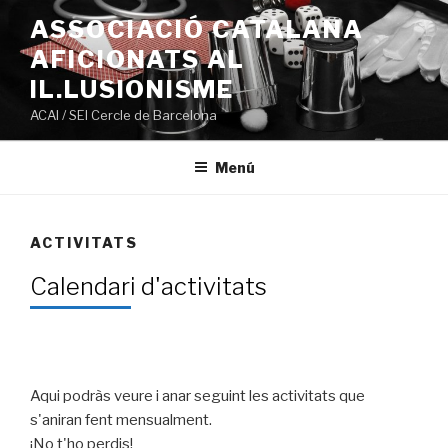
Ir
ASSOCIACIÓ CATALANA
al
AFICIONATS AL
contenido
IL.LUSIONISME
ACAI / SEI Cercle de Barcelona
Menú
ACTIVITATS
Calendari d'activitats
Aqui podràs veure i anar seguint les activitats que
s'aniran fent mensualment.
¡No t'ho perdis!