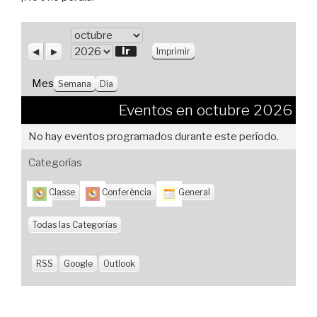
M
e
A
S
V
A
Imprimir
n
i
i
s
ñ
t
g
s
o
Mes
Semana
Día
e
u
t
r
i
a
Eventos en octubre 2026
i
e
s
o
n
No hay eventos programados durante este período.
r
t
e
Categorías
Classe
Conferència
General
Todas las Categorías
RSS
Google
Outlook