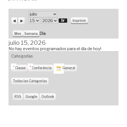
M
e
A
S
V
D
Imprimir
n
i
i
s
í
A
t
g
s
a
ñ
Día
Mes
Semana
e
u
t
o
r
i
a
julio 15, 2026
i
e
s
No hay eventos programados para el día de hoy!
o
n
r
t
Categorías
e
Classe
Conferència
General
Todas las Categorías
RSS
Google
Outlook