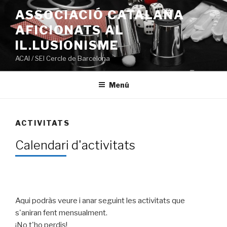
Ir
ASSOCIACIÓ CATALANA
al
AFICIONATS AL
contenido
IL.LUSIONISME
ACAI / SEI Cercle de Barcelona
Menú
ACTIVITATS
Calendari d'activitats
Aqui podràs veure i anar seguint les activitats que
s'aniran fent mensualment.
¡No t'ho perdis!