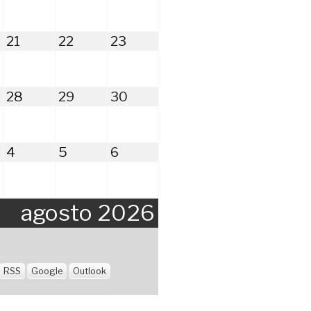
6
2026
2026
2026
sto
agosto
agosto
agosto
21
22
23
21,
22,
23,
6
2026
2026
2026
to
agosto
agosto
agosto
28
29
30
28,
29,
30,
6
2026
2026
2026
embre
septiembre
septiembre
septiembre
4
5
6
4,
5,
6,
2026
2026
2026
agosto 2026
RSS
Google
Outlook