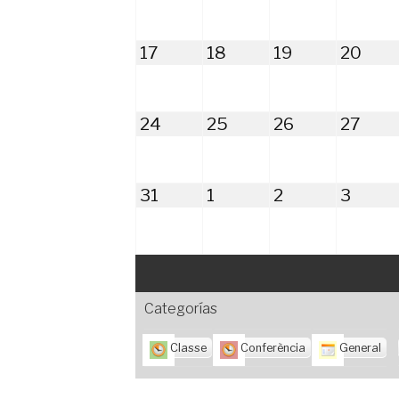
2026
2026
2026
202
agosto
agosto
agosto
ago
17
18
19
20
17,
18,
19,
20,
2026
2026
2026
202
agosto
agosto
agosto
agos
24
25
26
27
24,
25,
26,
27,
2026
2026
2026
202
agosto
septiembre
septiembre
septi
31
1
2
3
31,
1,
2,
3,
2026
2026
2026
2026
Categorías
Classe
Conferència
General