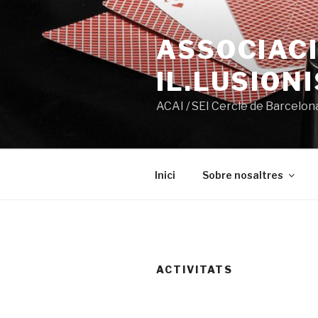
Ir
al
ASSOCIACI
contenido
IL.LUSION
ACAI / SEI Cercle de Barcelon
Inici
Sobre nosaltres
ACTIVITATS