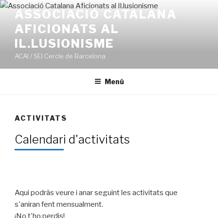
Ir
ASSOCIACIÓ CATALANA
al
AFICIONATS AL
contenido
IL.LUSIONISME
ACAI / SEI Cercle de Barcelona
Menú
ACTIVITATS
Calendari d'activitats
Aqui podràs veure i anar seguint les activitats que
s'aniran fent mensualment.
¡No t'ho perdis!