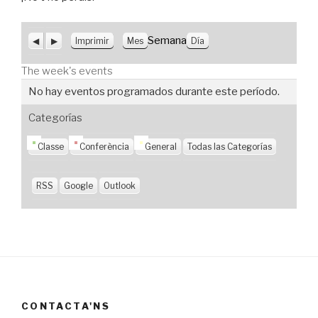
A
S
V
Semana
Imprimir
Mes
Día
n
i
i
t
g
s
The week's events
e
u
t
r
i
a
No hay eventos programados durante este período.
i
e
s
o
n
Categorías
r
t
e
Classe
Conferència
General
Todas las Categorías
RSS
Google
Outlook
CONTACTA'NS