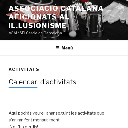
Ir
ASSOCIACIÓ CATALANA
al
AFICIONATS AL
contenido
IL.LUSIONISME
ACAI / SEI Cercle de Barcelona
Menú
ACTIVITATS
Calendari d'activitats
Aqui podràs veure i anar seguint les activitats que
s'aniran fent mensualment.
¡No t'ho perdis!