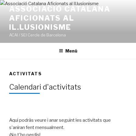
Ir
ASSOCIACIÓ CATALANA
al
AFICIONATS AL
contenido
IL.LUSIONISME
ACAI / SEI Cercle de Barcelona
Menú
ACTIVITATS
Calendari d'activitats
Aqui podràs veure i anar seguint les activitats que
s'aniran fent mensualment.
¡No t'ho perdis!