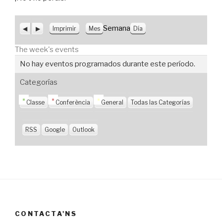
A
S
V
Semana
Imprimir
Mes
Día
n
i
i
t
g
s
The week's events
e
u
t
r
i
a
No hay eventos programados durante este período.
i
e
s
o
n
Categorías
r
t
e
Classe
Conferència
General
Todas las Categorías
RSS
Google
Outlook
CONTACTA'NS