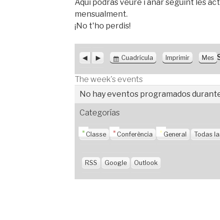
Aqui podràs veure i anar seguint les act
mensualment.
¡No t'ho perdis!
A
S
V
V
Cuadrícula
Imprimir
Mes
n
i
e
i
t
g
r
s
The week's events
e
u
c
t
No hay eventos programados durante
r
i
o
a
i
e
m
s
Categorías
o
n
o
r
t
e
Classe
Conferència
General
Todas la
RSS
Google
Outlook