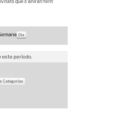
ivitats que s'aniran fent
Semana
Día
 este período.
s Categorías