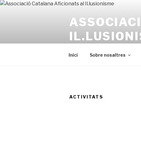
Ir
al
ASSOCIACI
contenido
IL.LUSION
ACAI / SEI Cercle de Barcelon
Inici
Sobre nosaltres
ACTIVITATS