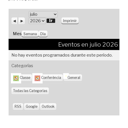
M
e
A
S
V
A
Imprimir
n
i
i
s
ñ
t
g
s
o
Mes
Semana
Día
e
u
t
r
i
a
Eventos en julio 2026
i
e
s
o
n
No hay eventos programados durante este período.
r
t
e
Categorías
Classe
Conferència
General
Todas las Categorías
RSS
Google
Outlook