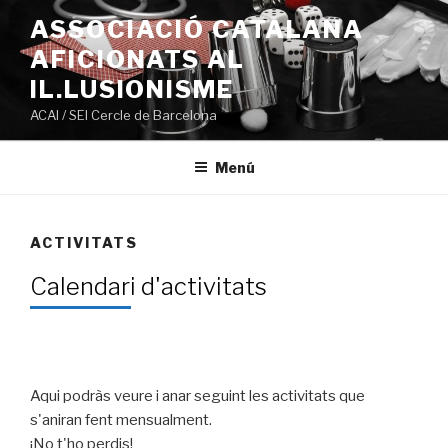
Ir
ASSOCIACIÓ CATALANA
al
AFICIONATS AL
contenido
IL.LUSIONISME
ACAI / SEI Cercle de Barcelona
Menú
ACTIVITATS
Calendari d'activitats
Aqui podràs veure i anar seguint les activitats que
s'aniran fent mensualment.
¡No t'ho perdis!