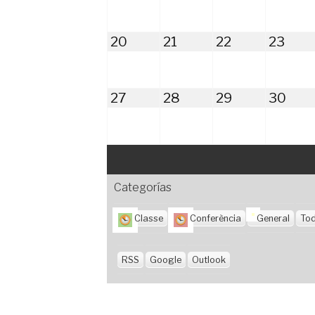
2026
2026
2026
202
julio
julio
julio
julio
20
21
22
23
20,
21,
22,
23,
2026
2026
2026
202
julio
julio
julio
julio
27
28
29
30
27,
28,
29,
30,
2026
2026
2026
202
Categorías
Classe
Conferència
General
Tod
RSS
Google
Outlook