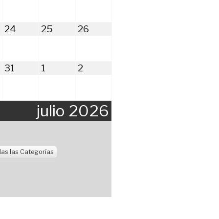
6
2026
2026
2026
julio
julio
julio
24
25
26
24,
25,
26,
6
2026
2026
2026
julio
agosto
agosto
31
1
2
31,
1,
2,
6
2026
2026
2026
julio 2026
as las Categorías