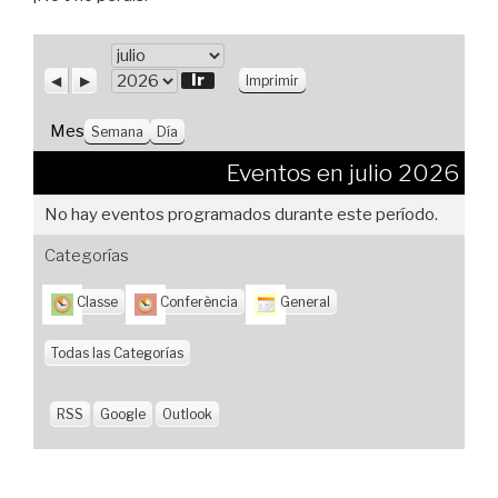
M
e
A
S
V
A
Imprimir
n
i
i
s
ñ
t
g
s
o
Mes
Semana
Día
e
u
t
r
i
a
Eventos en julio 2026
i
e
s
o
n
No hay eventos programados durante este período.
r
t
e
Categorías
Classe
Conferència
General
Todas las Categorías
RSS
Google
Outlook