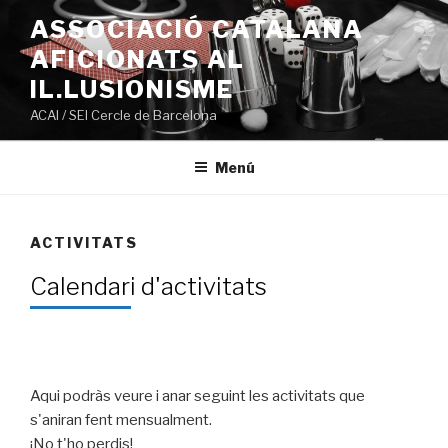
Ir
ASSOCIACIÓ CATALANA
al
AFICIONATS AL
contenido
IL.LUSIONISME
ACAI / SEI Cercle de Barcelona
Menú
ACTIVITATS
Calendari d'activitats
Aqui podràs veure i anar seguint les activitats que
s'aniran fent mensualment.
¡No t'ho perdis!