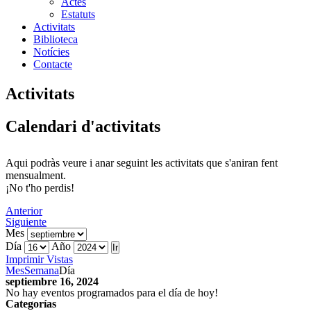
Actes
Estatuts
Activitats
Biblioteca
Notícies
Contacte
Activitats
Calendari d'activitats
Aqui podràs veure i anar seguint les activitats que s'aniran fent
mensualment.
¡No t'ho perdis!
Anterior
Siguiente
Mes
Día
Año
Imprimir
Vistas
Mes
Semana
Día
septiembre 16, 2024
No hay eventos programados para el día de hoy!
Categorías