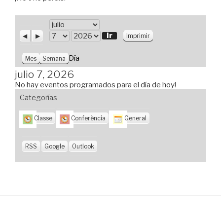
M
e
A
S
V
D
Imprimir
n
i
i
s
í
A
t
g
s
a
ñ
Día
Mes
Semana
e
u
t
o
r
i
a
julio 7, 2026
i
e
s
No hay eventos programados para el día de hoy!
o
n
r
t
Categorías
e
Classe
Conferència
General
RSS
Google
Outlook