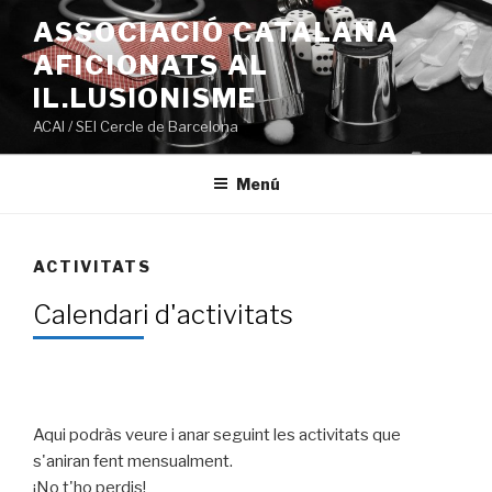
Ir
ASSOCIACIÓ CATALANA
al
AFICIONATS AL
contenido
IL.LUSIONISME
ACAI / SEI Cercle de Barcelona
Menú
ACTIVITATS
Calendari d'activitats
Aqui podràs veure i anar seguint les activitats que
s'aniran fent mensualment.
¡No t'ho perdis!