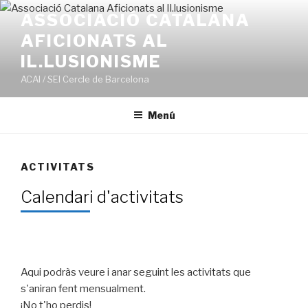
Ir
ASSOCIACIÓ CATALANA
al
AFICIONATS AL
contenido
IL.LUSIONISME
ACAI / SEI Cercle de Barcelona
Menú
ACTIVITATS
Calendari d'activitats
Aqui podràs veure i anar seguint les activitats que
s'aniran fent mensualment.
¡No t'ho perdis!