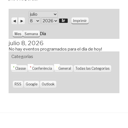
M
e
A
S
V
D
Imprimir
n
i
i
s
í
A
t
g
s
a
ñ
Día
Mes
Semana
e
u
t
o
r
i
a
julio 8, 2026
i
e
s
No hay eventos programados para el día de hoy!
o
n
r
t
Categorías
e
Classe
Conferència
General
Todas las Categorías
RSS
Google
Outlook