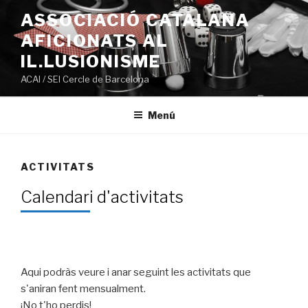
Ir
ASSOCIACIÓ CATALANA
al
AFICIONATS AL
contenido
IL.LUSIONISME
ACAI / SEI Cercle de Barcelona
Menú
ACTIVITATS
Calendari d'activitats
Aqui podràs veure i anar seguint les activitats que
s'aniran fent mensualment.
¡No t'ho perdis!