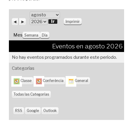
M
e
A
S
V
A
Imprimir
n
i
i
s
ñ
t
g
s
o
Mes
Semana
Día
e
u
t
r
i
a
Eventos en agosto 2026
i
e
s
o
n
No hay eventos programados durante este período.
r
t
e
Categorías
Classe
Conferència
General
Todas las Categorías
RSS
Google
Outlook